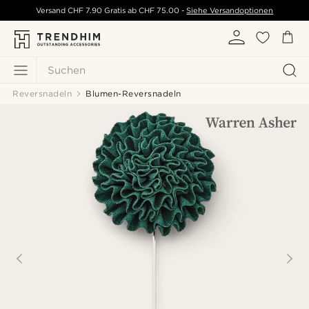
Versand
CHF 7.90
Gratis ab
CHF 75.00
-
Siehe Versandoptionen
Suchen
Reversnadeln
Blumen-Reversnadeln