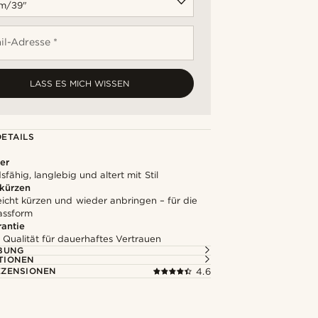
il-Adresse *
LASS ES MICH WISSEN
ETAILS
er
fähig, langlebig und altert mit Stil
 kürzen
leicht kürzen und wieder anbringen – für die
assform
rantie
 Qualität für dauerhaftes Vertrauen
BUNG
TIONEN
ZENSIONEN
4.6