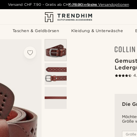
Versand
CHF 7.90
-
Gratis ab
CHF 75.00
Kontaktiere uns
-
Siehe Versandoptionen
s
Taschen & Geldbörsen
Kleidung & Unterwäsche
Gemust
Lederg
4
Die G
Möchtes
Größe w
Größe