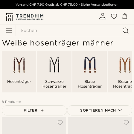
Versand
CHF 7.90
Gratis ab
CHF 75.00
-
Siehe Versandoptionen
Suchen
Weiße hosenträger männer
Hosenträger
Schwarze
Blaue
Braune
Hosenträger
Hosenträger
Hosenträg
8 Produkte
FILTER
SORTIEREN NACH
Am beliebtesten
Neuste