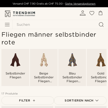
Versand
CHF 7.90
Gratis ab
CHF 75.00
-
Siehe Versandoptionen
Suchen
Fliegen männer selbstbinder
rote
Selbstbinder
Beige
Blau
Gold
Fliegen
Selbstbinder
Selbstbinder
Selbstbind
Fliegen
Fliegen
Fliegen
Männer
Männer
Männer
17 Produkte
FILTER
SORTIEREN NACH