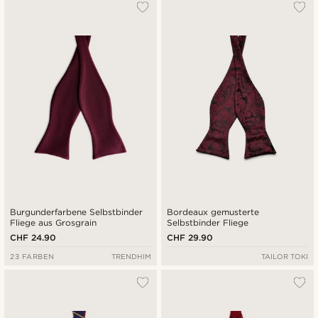
Am beliebtesten
Neuste
Niedrigster Preis
Höchster Preis
Burgunderfarbene Selbstbinder
Bordeaux gemusterte
Fliege aus Grosgrain
Selbstbinder Fliege
CHF 24.90
CHF 29.90
23 FARBEN
TRENDHIM
TAILOR TOKI