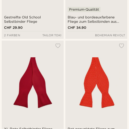
Premium-Qualität
Gestreifte Old School
Blau- und bordeauxfarbene
Selbstbinder Fliege
Fliege zum Selbstbinden aus
Seide mit Karomuster
CHF 29.90
CHF 34.90
2 FARBEN
TAILOR TOKI
BOHEMIAN REVOLT
XL Rote Selbstbinder Fliege
Rot gepunktete Fliege zum