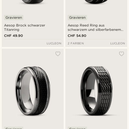
Gravieren
Gravieren
Aesop Brock schwarzer
Aesop Reed Ring aus
Titanring
schwarzem und silberfarbenem
Titan
CHF 49.90
CHF 54.90
LUCLEON
2 FARBEN
LUCLEON