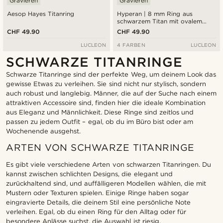
Gravieren
Gravieren
Aesop Hayes Titanring
Hyperan | 8 mm Ring aus
schwarzem Titan mit ovalem
Muster
CHF 49.90
CHF 49.90
LUCLEON
4 FARBEN
LUCLEON
SCHWARZE TITANRINGE
Schwarze Titanringe sind der perfekte Weg, um deinem Look das
gewisse Etwas zu verleihen. Sie sind nicht nur stylisch, sondern
auch robust und langlebig. Männer, die auf der Suche nach einem
attraktiven Accessoire sind, finden hier die ideale Kombination
aus Eleganz und Männlichkeit. Diese Ringe sind zeitlos und
passen zu jedem Outfit – egal, ob du im Büro bist oder am
Wochenende ausgehst.
ARTEN VON SCHWARZE TITANRINGE
Es gibt viele verschiedene Arten von schwarzen Titanringen. Du
kannst zwischen schlichten Designs, die elegant und
zurückhaltend sind, und auffälligeren Modellen wählen, die mit
Mustern oder Texturen spielen. Einige Ringe haben sogar
eingravierte Details, die deinem Stil eine persönliche Note
verleihen. Egal, ob du einen Ring für den Alltag oder für
besondere Anlässe suchst, die Auswahl ist riesig.