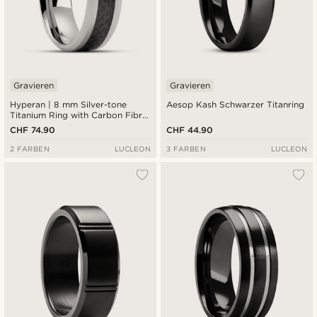
Gravieren
Gravieren
Hyperan | 8 mm Silver-tone
Aesop Kash Schwarzer Titanring
Titanium Ring with Carbon Fibre
Inlay
CHF 74.90
CHF 44.90
2 FARBEN
LUCLEON
3 FARBEN
LUCLEON