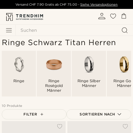
Versand
CHF 7.90
Gratis ab
CHF 75.00
-
Siehe Versandoptionen
Suchen
Ringe Schwarz Titan Herren
Ringe
Ringe
Ringe Silber
Ringe Gol
Roségold
Männer
Männer
Männer
10 Produkte
FILTER
SORTIEREN NACH
Am beliebtesten