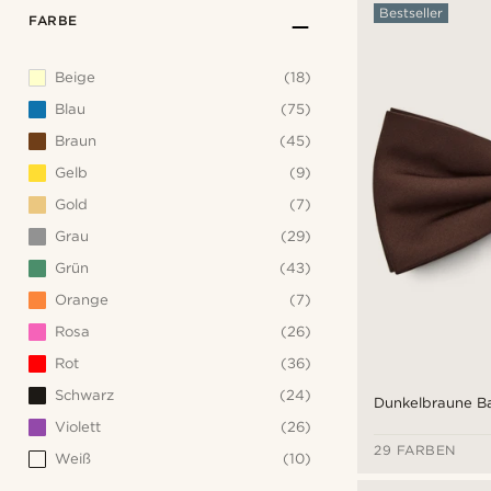
Bestseller
FARBE
Beige
(18)
Blau
(75)
Braun
(45)
Gelb
(9)
Gold
(7)
Grau
(29)
Grün
(43)
Orange
(7)
Rosa
(26)
Rot
(36)
Schwarz
(24)
Dunkelbraune Ba
Violett
(26)
29 FARBEN
Weiß
(10)