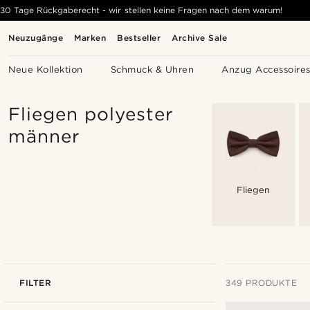
30 Tage Rückgaberecht - wir stellen keine Fragen nach dem warum!
Neuzugänge
Marken
Bestseller
Archive Sale
Neue Kollektion
Schmuck & Uhren
Anzug Accessoire
Fliegen polyester
männer
Fliegen
FILTER
349 PRODUKTE