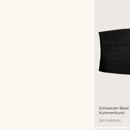
Tailor Toki
(54)
Trendhim
(295)
CHF
CHF
Schwarzer Basic
Kummerbund
28 FARBEN