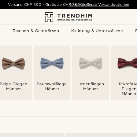
Versand
CHF 7.90
-
Gratis ab
CHF 75.00
Kontaktiere uns
-
Siehe Versandoptionen
s
Taschen & Geldbörsen
Kleidung & Unterwäsche
Beige Fliegen
Baumwollfliegen
Leinenfliegen
Mikrofas
Männer
Männer
Männer
Fliegen
Männer