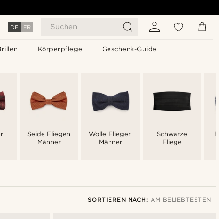
Suchen
DE
FR
Brillen
Körperpflege
Geschenk-Guide
er
Seide Fliegen
Wolle Fliegen
Schwarze
B
Männer
Männer
Fliege
SORTIEREN NACH:
AM BELIEBTESTEN