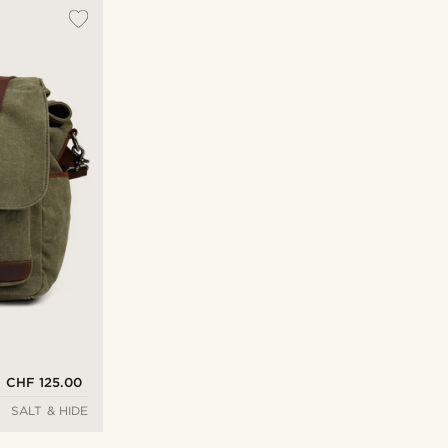
Am beliebtesten
Neuste
Niedrigster Preis
Höchster Preis
CHF 125.00
SALT & HIDE