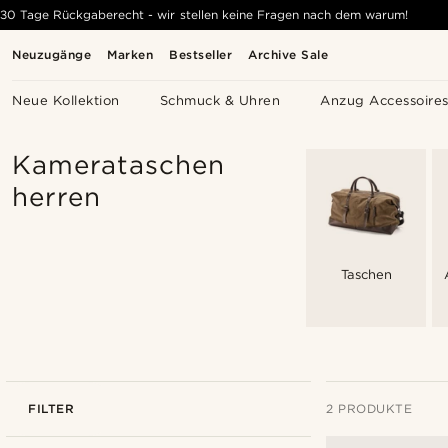
30 Tage Rückgaberecht - wir stellen keine Fragen nach dem warum!
Neuzugänge
Marken
Bestseller
Archive Sale
Neue Kollektion
Schmuck & Uhren
Anzug Accessoire
Kamerataschen
herren
Taschen
FILTER
2 PRODUKTE