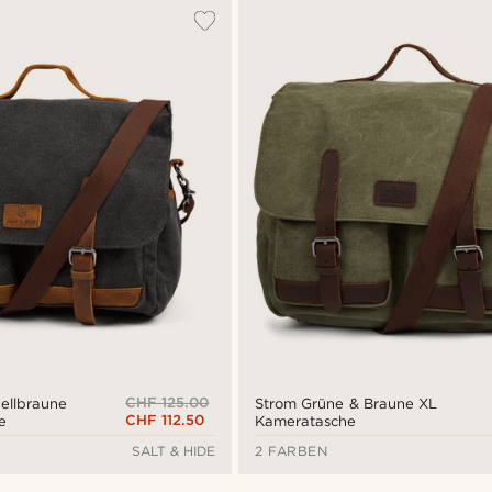
CHF 125.00
ellbraune
Strom Grüne & Braune XL
CHF 112.50
e
Kameratasche
SALT & HIDE
2 FARBEN