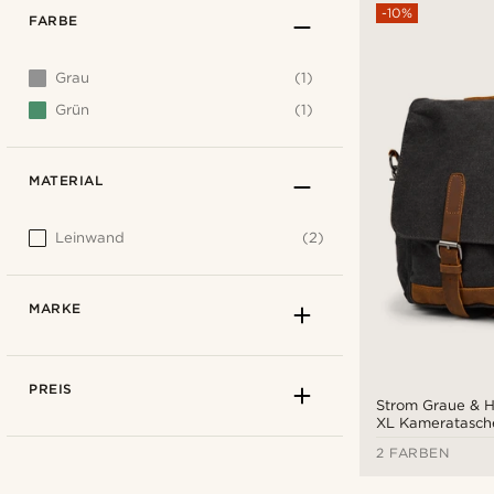
-10%
FARBE
Grau
(1)
Grün
(1)
MATERIAL
Leinwand
(2)
MARKE
PREIS
Strom Graue & H
XL Kameratasch
2 FARBEN