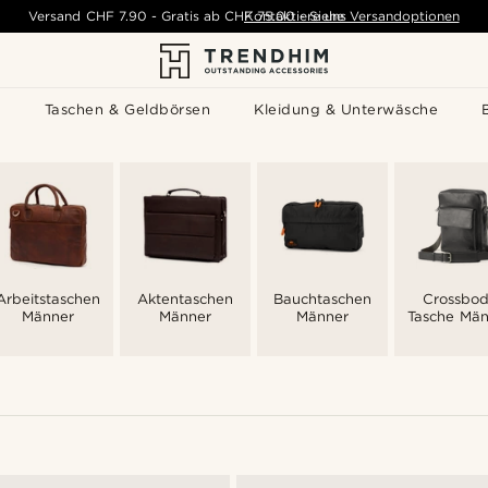
Versand
CHF 7.90
-
Gratis ab
CHF 75.00
Kontaktiere uns
-
Siehe Versandoptionen
s
Taschen & Geldbörsen
Kleidung & Unterwäsche
Arbeitstaschen
Aktentaschen
Bauchtaschen
Crossbo
Männer
Männer
Männer
Tasche Män