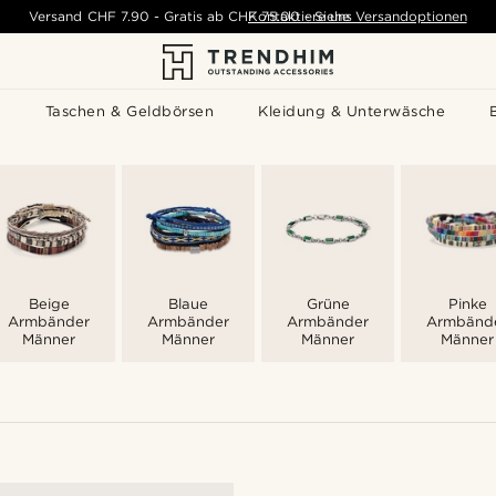
Versand
CHF 7.90
-
Gratis ab
CHF 75.00
Kontaktiere uns
-
Siehe Versandoptionen
s
Taschen & Geldbörsen
Kleidung & Unterwäsche
Beige
Blaue
Grüne
Pinke
Armbänder
Armbänder
Armbänder
Armbänd
Männer
Männer
Männer
Männer