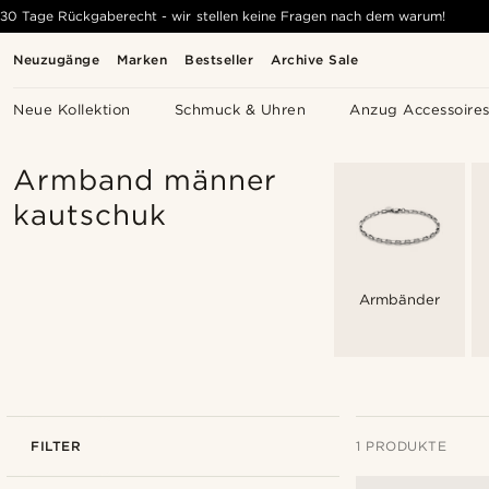
30 Tage Rückgaberecht - wir stellen keine Fragen nach dem warum!
Neuzugänge
Marken
Bestseller
Archive Sale
Neue Kollektion
Schmuck & Uhren
Anzug Accessoire
Armband männer
kautschuk
Armbänder
FILTER
1 PRODUKTE