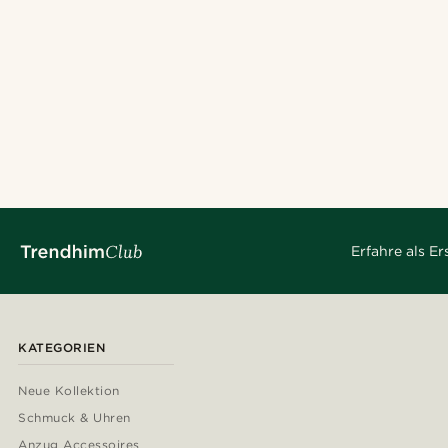
Fort Tempus
(1)
Erfahre als E
CHF
CHF
Arten der Personalisierung
KATEGORIEN
Gravieren
(1)
Neue Kollektion
Schmuck & Uhren
Anzug Accessoires