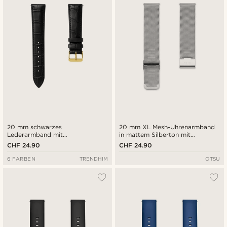
Niedrigster Preis
Höchster Preis
20 mm schwarzes
20 mm XL Mesh-Uhrenarmband
Lederarmband mit
in mattem Silberton mit
Krokodilprägung, goldfarbener
Schnellverschluss
CHF 24.90
CHF 24.90
Schnalle und Schnellverschluss
6 FARBEN
TRENDHIM
OTSU