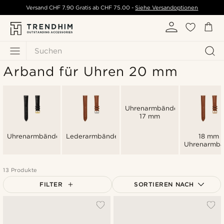
Versand
CHF 7.90
Gratis ab
CHF 75.00
-
Siehe Versandoptionen
Suchen
Arband für Uhren 20 mm
Uhrenarmbänder
17 mm
Uhrenarmbänder
Lederarmbänder
18 mm
Uhrenarmbä
13 Produkte
FILTER
SORTIEREN NACH
Am beliebtesten
Neuste