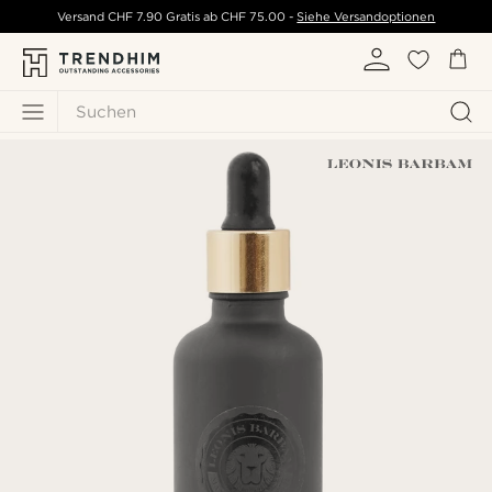
Versand
CHF 7.90
Gratis ab
CHF 75.00
-
Siehe Versandoptionen
Suchen