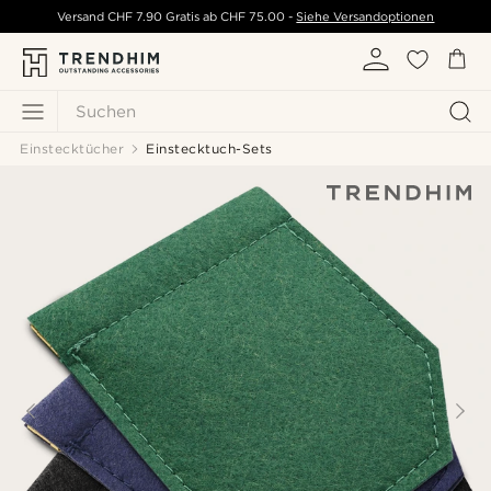
Versand
CHF 7.90
Gratis ab
CHF 75.00
-
Siehe Versandoptionen
Suchen
Einstecktücher
Einstecktuch-Sets