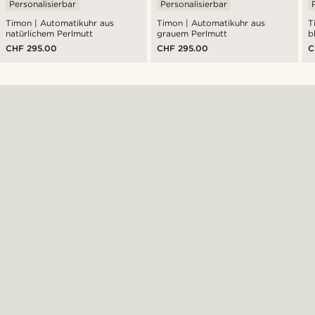
Personalisierbar
Personalisierbar
Timon | Automatikuhr aus
Timon | Automatikuhr aus
T
natürlichem Perlmutt
grauem Perlmutt
b
CHF 295.00
CHF 295.00
C