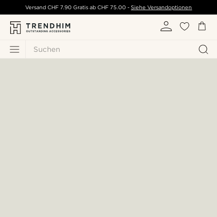
Versand
CHF 7.90
Gratis ab
CHF 75.00
-
Siehe Versandoptionen
Suchen