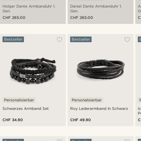
Holger Dante Armbanduhr 1.
Daniel Dante Armbanduhr 1.
A
Gen.
Gen.
G
CHF 265.00
CHF 265.00
C
Bestseller
Bestseller
Personalisierbar
Personalisierbar
Schwarzes Armband Set
Roy Lederarmband In Schwarz
I
P
CHF 34.90
CHF 49.90
C