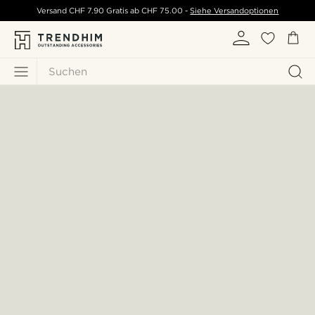
Versand
CHF 7.90
Gratis ab
CHF 75.00
-
Siehe Versandoptionen
Suchen