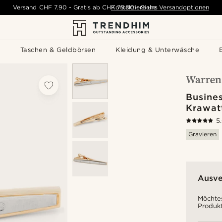
Versand
CHF 7.90
-
Gratis ab
CHF 75.00
Kontaktiere uns
-
Siehe Versandoptionen
s
Taschen & Geldbörsen
Kleidung & Unterwäsche
Busine
Krawat
5
Gravieren
Ausve
Möchtes
Produkt