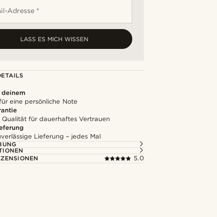
il-Adresse *
LASS ES MICH WISSEN
ETAILS
u deinem
für eine persönliche Note
rantie
 Qualität für dauerhaftes Vertrauen
ieferung
uverlässige Lieferung – jedes Mal
BUNG
TIONEN
ZENSIONEN
5.0