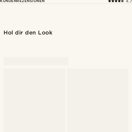
KUNDENREZENSIONEN
4.7
Hol dir den Look
@Olivergeorgems
@Olivergeorgems