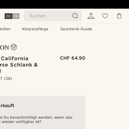
Suchen
DE
FR
Brillen
Körperpflege
Geschenk-Guide
California
CHF 64.90
rse Schlank &
l
.7
(26)
rkauft
t Du benachrichtigt werden, wenn das
 wieder verfügbar ist?