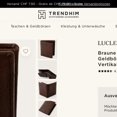
Versand
CHF 7.90
-
Gratis ab
CHF 75.00
Kontaktiere uns
-
Siehe Versandoptionen
s
Taschen & Geldbörsen
Kleidung & Unterwäsche
Braune 
Geldbö
Vertika
4
Ausve
Möchtes
Produkt