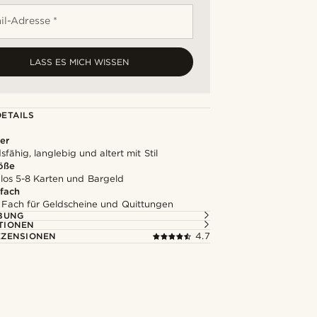
il-Adresse *
LASS ES MICH WISSEN
ETAILS
er
fähig, langlebig und altert mit Stil
röße
los 5-8 Karten und Bargeld
fach
 Fach für Geldscheine und Quittungen
BUNG
TIONEN
ZENSIONEN
4.7