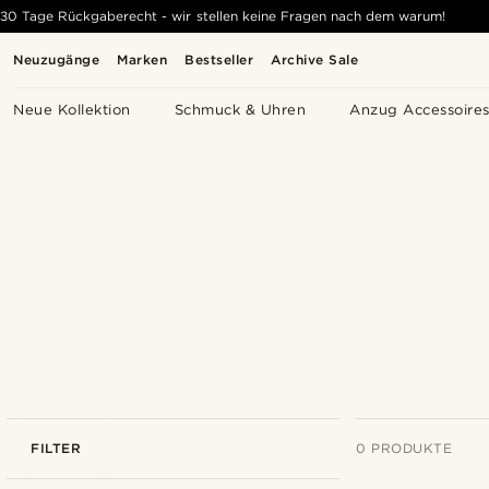
30 Tage Rückgaberecht - wir stellen keine Fragen nach dem warum!
Neuzugänge
Marken
Bestseller
Archive Sale
Neue Kollektion
Schmuck & Uhren
Anzug Accessoire
FILTER
0 PRODUKTE