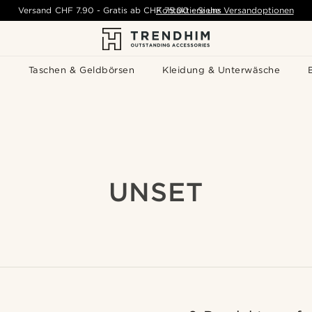
Versand
CHF 7.90
-
Gratis ab
CHF 75.00
Kontaktiere uns
-
Siehe Versandoptionen
s
Taschen & Geldbörsen
Kleidung & Unterwäsche
UNSET