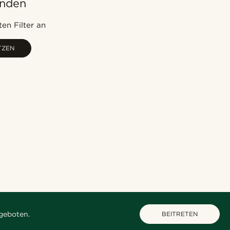
unden
Am beliebtesten
Neuste
en Filter an
Niedrigster Preis
TZEN
Höchster Preis
geboten.
BEITRETEN