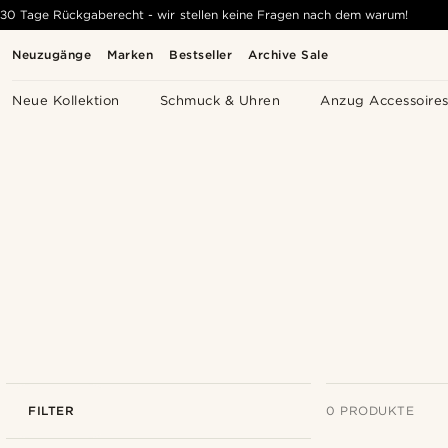
30 Tage Rückgaberecht - wir stellen keine Fragen nach dem warum!
Neuzugänge
Marken
Bestseller
Archive Sale
Neue Kollektion
Schmuck & Uhren
Anzug Accessoire
FILTER
0 PRODUKTE