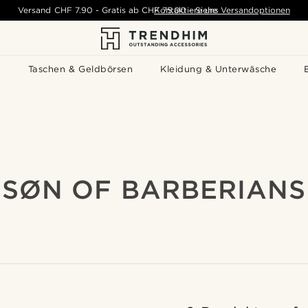
Versand
CHF 7.90
-
Gratis ab
CHF 75.00
Kontaktiere uns
-
Siehe Versandoptionen
s
Taschen & Geldbörsen
Kleidung & Unterwäsche
SØN OF BARBERIANS