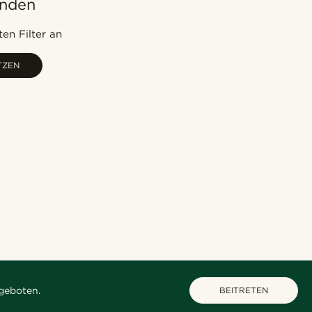
unden
Am beliebtesten
Neuste
en Filter an
Niedrigster Preis
TZEN
Höchster Preis
geboten.
BEITRETEN