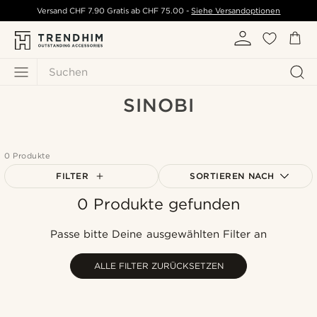
Versand
CHF 7.90
Gratis ab
CHF 75.00
-
Siehe Versandoptionen
Suchen
SINOBI
0 Produkte
FILTER
SORTIEREN NACH
0 Produkte gefunden
Am beliebtesten
Neuste
Passe bitte Deine ausgewählten Filter an
Niedrigster Preis
Höchster Preis
ALLE FILTER ZURÜCKSETZEN