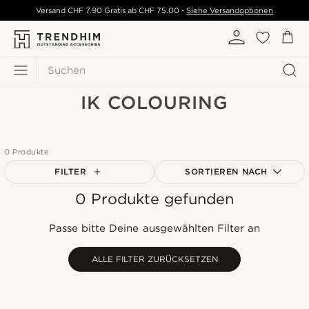
Versand
CHF 7.90
Gratis ab
CHF 75.00
-
Siehe Versandoptionen
Suchen
IK COLOURING
0 Produkte
FILTER
SORTIEREN NACH
0 Produkte gefunden
Am beliebtesten
Neuste
Passe bitte Deine ausgewählten Filter an
Niedrigster Preis
Höchster Preis
ALLE FILTER ZURÜCKSETZEN