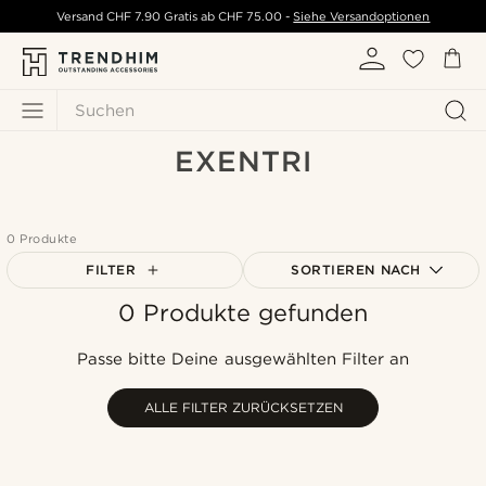
Versand
CHF 7.90
Gratis ab
CHF 75.00
-
Siehe Versandoptionen
Suchen
EXENTRI
0 Produkte
FILTER
SORTIEREN NACH
0 Produkte gefunden
Am beliebtesten
Neuste
Passe bitte Deine ausgewählten Filter an
Niedrigster Preis
Höchster Preis
ALLE FILTER ZURÜCKSETZEN