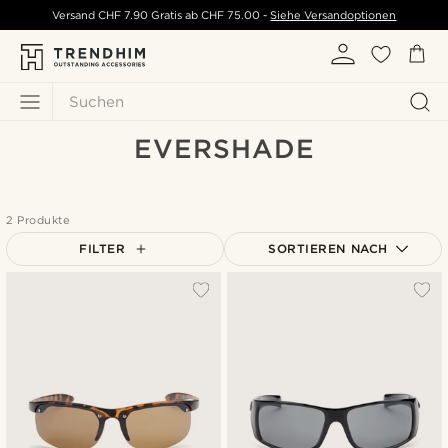
Versand
CHF 7.90
Gratis ab
CHF 75.00
-
Siehe Versandoptionen
Suchen
EVERSHADE
2 Produkte
FILTER
SORTIEREN NACH
Am beliebtesten
Neuste
Niedrigster Preis
Höchster Preis