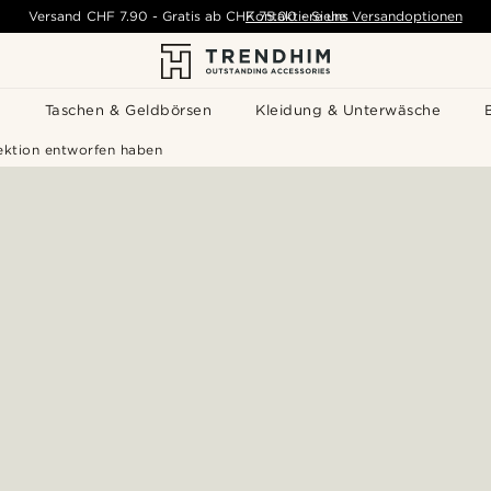
Versand
CHF 7.90
-
Gratis ab
CHF 75.00
Kontaktiere uns
-
Siehe Versandoptionen
s
Taschen & Geldbörsen
Kleidung & Unterwäsche
ektion entworfen haben