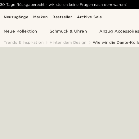
30 Tage Rückgaberecht - wir stellen keine Fragen nach dem warum!
Neuzugänge
Marken
Bestseller
Archive Sale
Neue Kollektion
Schmuck & Uhren
Anzug Accessoire
Trends & Inspiration
Hinter dem Design
Wie wir die Dante-Koll