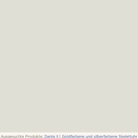
Ausgesuchte Produkte:
Dante II | Goldfarbene und silberfarbene Skelettuhr