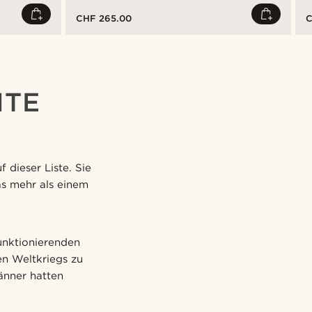
CHF 265.00
C
HTE
 dieser Liste. Sie
as mehr als einem
funktionierenden
en Weltkriegs zu
änner hatten