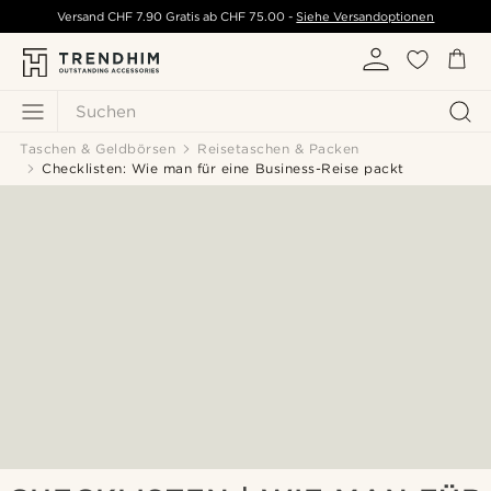
Versand
CHF 7.90
Gratis ab
CHF 75.00
-
Siehe Versandoptionen
Suchen
Taschen & Geldbörsen
Reisetaschen & Packen
Checklisten: Wie man für eine Business-Reise packt