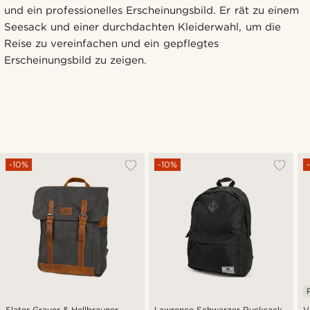
und ein professionelles Erscheinungsbild. Er rät zu einem
Seesack und einer durchdachten Kleiderwahl, um die
Reise zu vereinfachen und ein gepflegtes
Erscheinungsbild zu zeigen.
-10%
-10%
Slater Grauer & Hellbrauner
Lawrence Schwarzer Rucksack
V