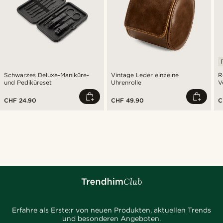
Schwarzes Deluxe-Maniküre-
Vintage Leder einzelne
R
und Pediküreset
Uhrenrolle
V
CHF 24.90
CHF 49.90
C
Erfahre als Erste:r von neuen Produkten, aktuellen Trends
und besonderen Angeboten.