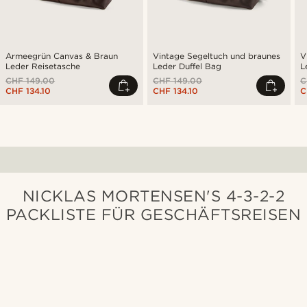
Armeegrün Canvas & Braun
Vintage Segeltuch und braunes
V
Leder Reisetasche
Leder Duffel Bag
L
CHF 149.00
CHF 149.00
C
CHF 134.10
CHF 134.10
C
NICKLAS MORTENSEN'S 4-3-2-2
PACKLISTE FÜR GESCHÄFTSREISEN