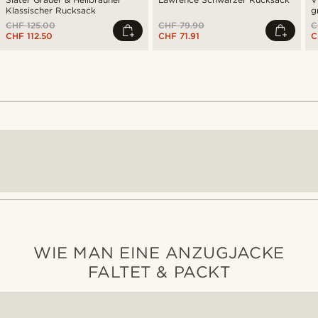
Klassischer Rucksack
g
L
CHF 125.00
CHF 79.90
C
CHF 112.50
CHF 71.91
C
WIE MAN EINE ANZUGJACKE
FALTET & PACKT