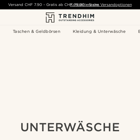
Versand
CHF 7.90
-
Gratis ab
CHF 75.00
Kontaktiere uns
-
Siehe Versandoptionen
s
Taschen & Geldbörsen
Kleidung & Unterwäsche
UNTERWÄSCHE