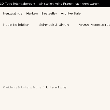
30 Tage Rückgaberecht - wir stellen keine Fragen nach dem warum!
Neuzugänge
Marken
Bestseller
Archive Sale
Neue Kollektion
Schmuck & Uhren
Anzug Accessoire
Kleidung & Unterwäsche
Unterwäsche