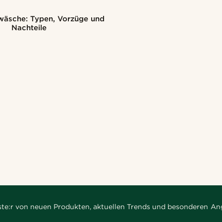
wäsche: Typen, Vorzüge und
Nachteile
rste:r von neuen Produkten, aktuellen Trends und besonderen An