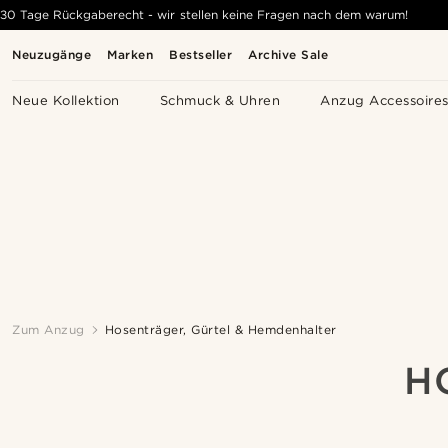
30 Tage Rückgaberecht - wir stellen keine Fragen nach dem warum!
Neuzugänge
Marken
Bestseller
Archive Sale
Neue Kollektion
Schmuck & Uhren
Anzug Accessoire
Zum Anzug
Hosenträger, Gürtel & Hemdenhalter
H