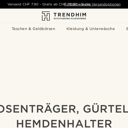
Versand
CHF 7.90
-
Gratis ab
CHF 75.00
Kontaktiere uns
-
Siehe Versandoptionen
s
Taschen & Geldbörsen
Kleidung & Unterwäsche
OSENTRÄGER, GÜRTEL
HEMDENHALTER