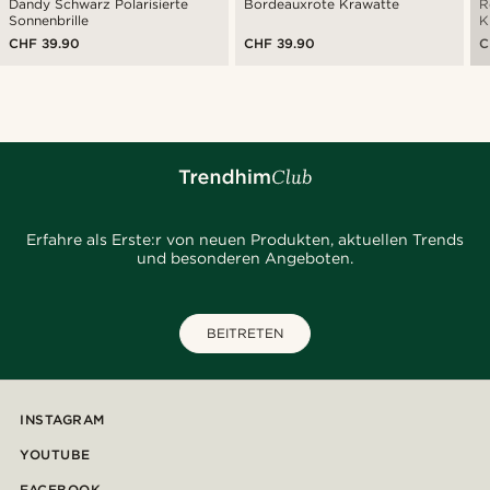
Dandy Schwarz Polarisierte
Bordeauxrote Krawatte
R
Sonnenbrille
K
CHF 39.90
CHF 39.90
C
Erfahre als Erste:r von neuen Produkten, aktuellen Trends
und besonderen Angeboten.
BEITRETEN
INSTAGRAM
YOUTUBE
FACEBOOK