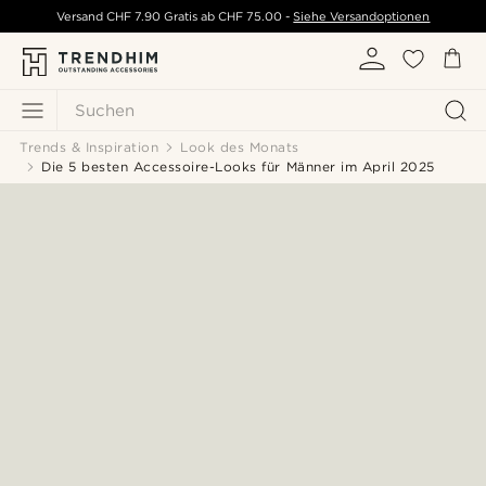
Versand
CHF 7.90
Gratis ab
CHF 75.00
-
Siehe Versandoptionen
Suchen
Trends & Inspiration
Look des Monats
Die 5 besten Accessoire-Looks für Männer im April 2025