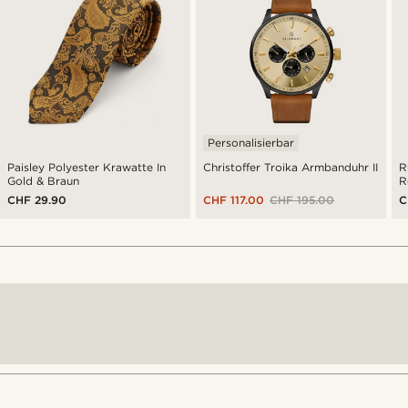
Personalisierbar
Paisley Polyester Krawatte In
Christoffer Troika Armbanduhr II
R
Gold & Braun
R
CHF 29.90
CHF 117.00
CHF 195.00
C