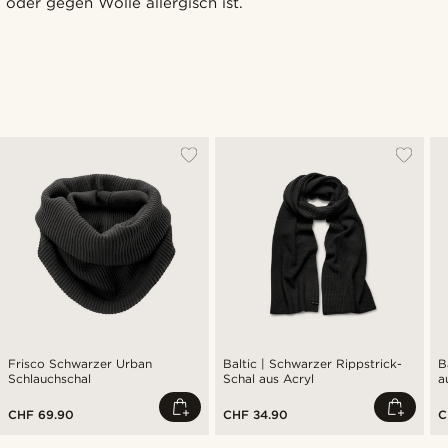
oder gegen Wolle allergisch ist.
Frisco Schwarzer Urban
Baltic | Schwarzer Rippstrick-
B
Schlauchschal
Schal aus Acryl
a
CHF 69.90
CHF 34.90
C