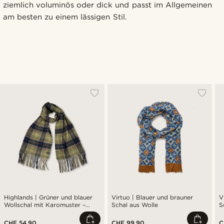
ziemlich voluminös oder dick und passt im Allgemeinen
am besten zu einem lässigen Stil.
Highlands | Grüner und blauer
Virtuo | Blauer und brauner
V
Wollschal mit Karomuster –
Schal aus Wolle
S
inspiriert von der Jagd
P
CHF 54.90
CHF 99.90
C