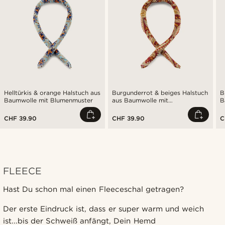
Helltürkis & orange Halstuch aus
Burgunderrot & beiges Halstuch
B
Baumwolle mit Blumenmuster
aus Baumwolle mit
B
Paisleymuster
CHF 39.90
CHF 39.90
C
FLEECE
Hast Du schon mal einen Fleeceschal getragen?
Der erste Eindruck ist, dass er super warm und weich
ist...bis der Schweiß anfängt, Dein Hemd