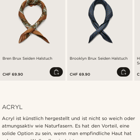
Bren Brux Seiden Halstuch
Brooklyn Brux Seiden Halstuch
H
S
CHF 69.90
CHF 69.90
C
ACRYL
Acryl ist künstlich hergestellt und ist nicht so weich oder
atmungsaktiv wie Naturfasern. Es hat den Vorteil, eine
solide Option zu sein, wenn man empfindliche Haut hat