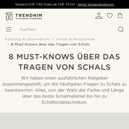
Versand
CHF 7.90
Gratis ab
CHF 75.00
-
Siehe Versandoptionen
Suchen
Kleidung & Unterwäsche
Schals & Handschuhe
8 Must-Knows über das Tragen von Schals
8 MUST-KNOWS ÜBER DAS
TRAGEN VON SCHALS
Wir haben einen ausführlichen Ratgeber
zusammengestellt, um die häufigsten Fragen zu Schals zu
beantworten. Alles, von der Wahl der Farbe und Länge
über das beste Schalmaterial bis hin zu
Schalbindetechniken.