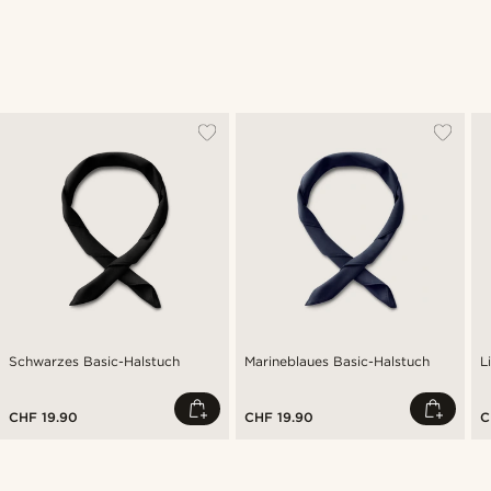
Schwarzes Basic-Halstuch
Marineblaues Basic-Halstuch
L
CHF 19.90
CHF 19.90
C