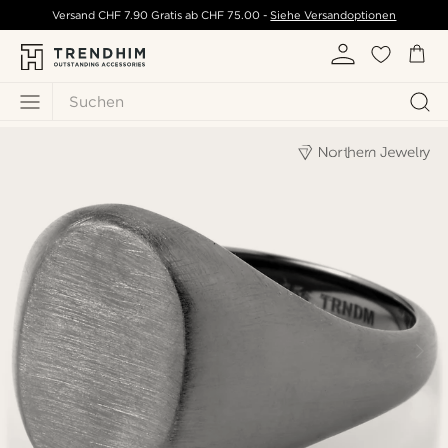
Versand
CHF 7.90
Gratis ab
CHF 75.00
-
Siehe Versandoptionen
Suchen