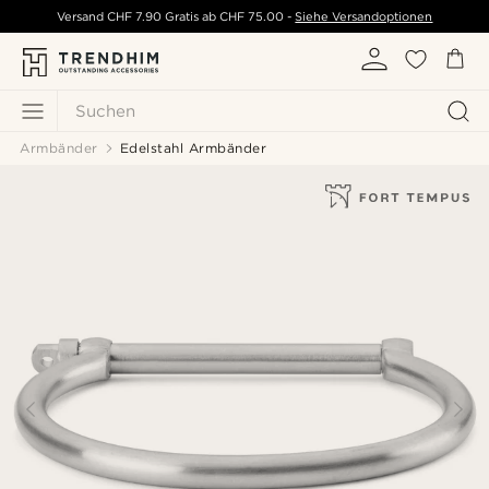
Versand
CHF 7.90
Gratis ab
CHF 75.00
-
Siehe Versandoptionen
Suchen
Armbänder
Edelstahl Armbänder