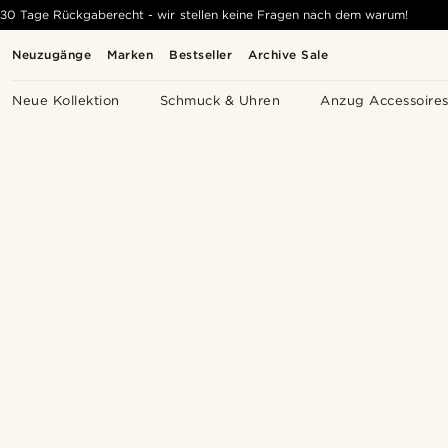
30 Tage Rückgaberecht - wir stellen keine Fragen nach dem warum!
Neuzugänge
Marken
Bestseller
Archive Sale
Neue Kollektion
Schmuck & Uhren
Anzug Accessoire