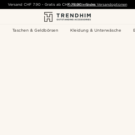
Versand
CHF 7.90
-
Gratis ab
CHF 75.00
Kontaktiere uns
-
Siehe Versandoptionen
s
Taschen & Geldbörsen
Kleidung & Unterwäsche