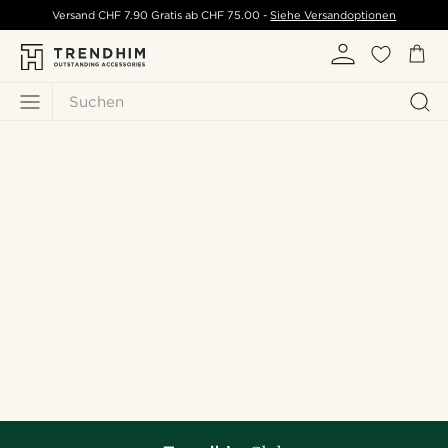
Versand
CHF 7.90
Gratis ab
CHF 75.00
-
Siehe Versandoptionen
Suchen