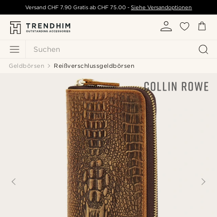
Versand
CHF 7.90
Gratis ab
CHF 75.00
-
Siehe Versandoptionen
Suchen
Geldbörsen
Reißverschlussgeldbörsen