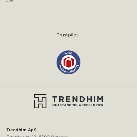
CSR
Trustpilot
Trendhim ApS
Egeskovvej 12, 8700 Horsens