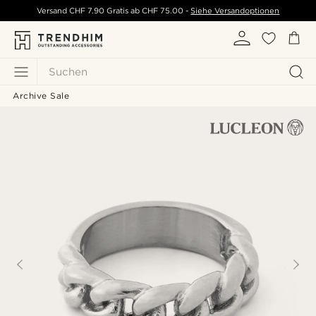
Versand
CHF 7.90
Gratis ab
CHF 75.00
-
Siehe Versandoptionen
Suchen
Archive Sale