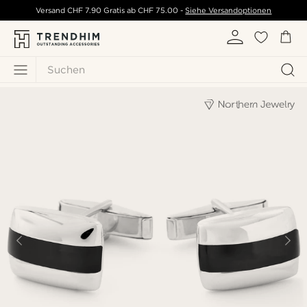
Versand
CHF 7.90
Gratis ab
CHF 75.00
-
Siehe Versandoptionen
Suchen