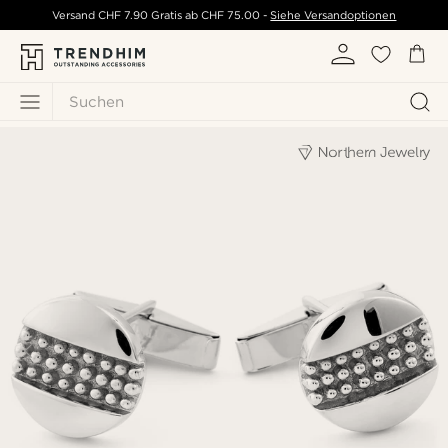
Versand
CHF 7.90
Gratis ab
CHF 75.00
-
Siehe Versandoptionen
Suchen