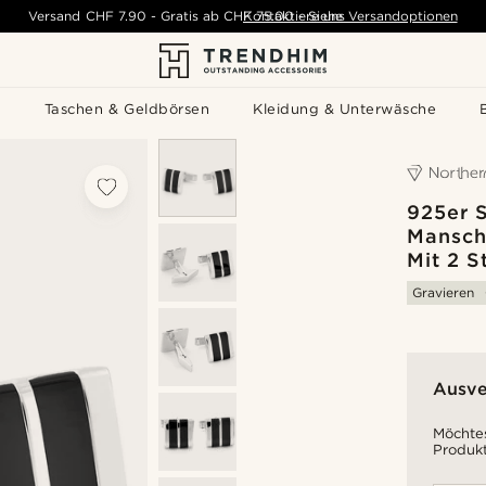
Versand
CHF 7.90
-
Gratis ab
CHF 75.00
Kontaktiere uns
-
Siehe Versandoptionen
s
Taschen & Geldbörsen
Kleidung & Unterwäsche
925er S
Mansch
Mit 2 S
Gravieren
Ausve
Möchtes
Produkt