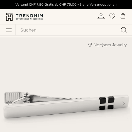
Versand
CHF 7.90
Gratis ab
CHF 75.00
-
Siehe Versandoptionen
Suchen