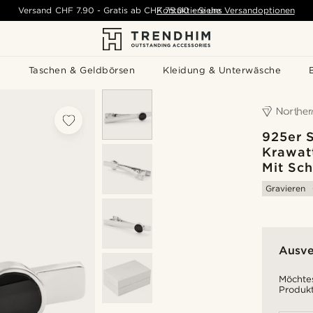
Versand
CHF 7.90
-
Gratis ab
CHF 75.00
Kontaktiere uns
-
Siehe Versandoptionen
s
Taschen & Geldbörsen
Kleidung & Unterwäsche
925er S
Krawat
Mit Sc
Gravieren
Ausve
Möchtes
Produkt