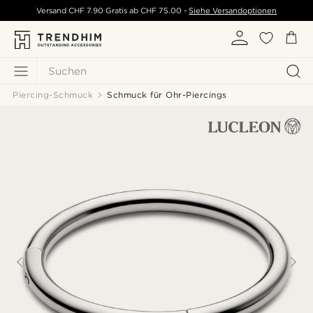
Versand
CHF 7.90
Gratis ab
CHF 75.00
-
Siehe Versandoptionen
Suchen
Piercing-Schmuck
Schmuck für Ohr-Piercings