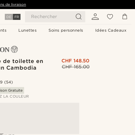
ns de livraison
Rechercher
DE
FR
nts
Lunettes
Soins personnels
Idées Cadeaux
 de toilette en
CHF 148.50
CHF 165.00
run Cambodia
.9
(54)
ison Gratuite
Z LA COULEUR