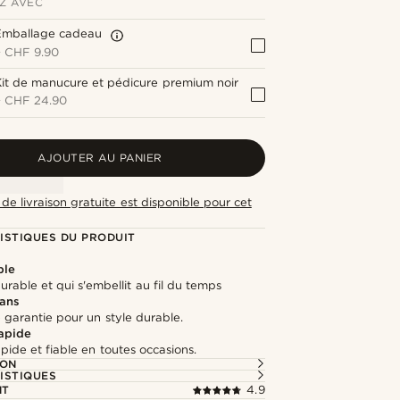
Z AVEC
Emballage cadeau
+
CHF 9.90
it de manucure et pédicure premium noir
+
CHF 24.90
AJOUTER AU PANIER
de livraison gratuite est disponible pour cet
ISTIQUES DU PRODUIT
ble
durable et qui s'embellit au fil du temps
 ans
 garantie pour un style durable.
rapide
apide et fiable en toutes occasions.
ION
ISTIQUES
NT
4.9