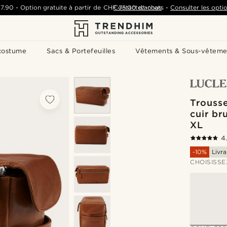
7.90
-
Option gratuite à partir de
CHF 75.00
Contactez-nous
d'achats
-
Consulter les optio
costume
Sacs & Portefeuilles
Vêtements & Sous-vêteme
Trousse
cuir b
XL
4
-10%
Livra
CHOISISSE