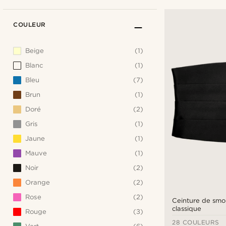
COULEUR
Beige
(1)
Blanc
(1)
Bleu
(7)
Brun
(1)
Doré
(2)
Gris
(1)
Jaune
(1)
Mauve
(1)
Noir
(2)
Orange
(2)
Rose
(2)
Ceinture de smo
classique
Rouge
(3)
28 COULEURS