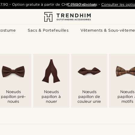
7.90
-
Option gratuite à partir de
CHF 75.00
Contactez-nous
d'achats
-
Consulter les optio
costume
Sacs & Portefeuilles
Vêtements & Sous-vêteme
g
Noeuds
Noeuds
Nœuds
Nœuds
papillon pré-
papillon à
papillon de
papillon 
noués
nouer
couleur unie
motifs