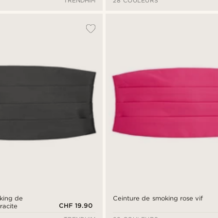
TRENDHIM
28 COULEURS
king de
Ceinture de smoking rose vif
CHF 19.90
racite