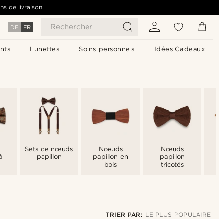
ns de livraison
Rechercher
DE
FR
nts
Lunettes
Soins personnels
Idées Cadeaux
Sets de nœuds
Noeuds
Nœuds
à
papillon
papillon en
papillon
bois
tricotés
TRIER PAR:
LE PLUS POPULAIRE