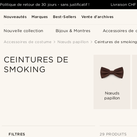
Politique de retour de 30 jours - sans justificatif !
Livraison
CHF 
Nouveautés
Marques
Best-Sellers
Vente d'archives
Nouvelle collection
Bijoux & Montres
Accessoires de 
Accessoires de costume
Nœuds papillon
Ceintures de smokin
CEINTURES DE
SMOKING
Nœuds
papillon
FILTRES
29 PRODUITS