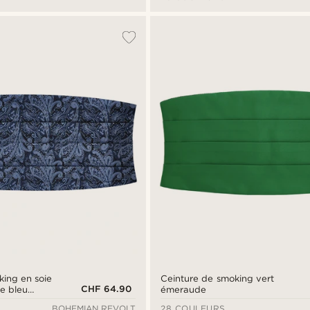
king en soie
Ceinture de smoking vert
CHF 64.90
re bleu
émeraude
air
BOHEMIAN REVOLT
28 COULEURS