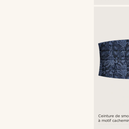
Ceinture de smo
à motif cachemi
marine et bleu cl