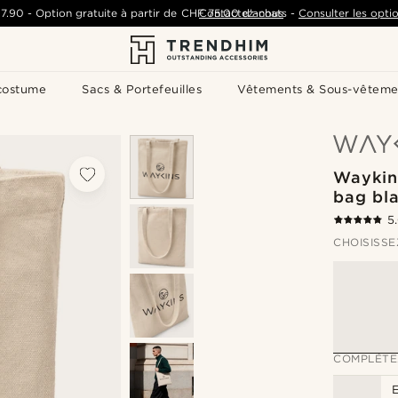
7.90
-
Option gratuite à partir de
CHF 75.00
Contactez-nous
d'achats
-
Consulter les optio
costume
Sacs & Portefeuilles
Vêtements & Sous-vêteme
Waykins
bag bl
5
CHOISISSE
COMPLÉTE