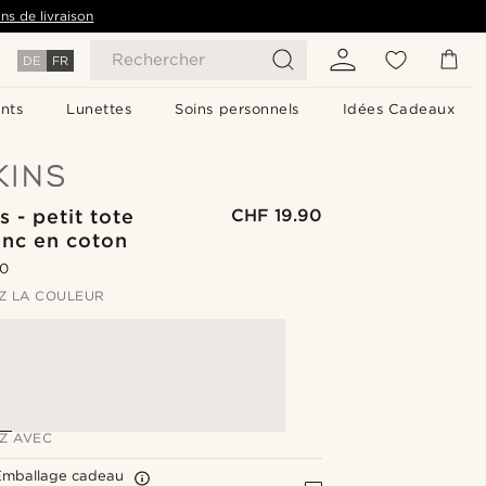
ns de livraison
Rechercher
DE
FR
nts
Lunettes
Soins personnels
Idées Cadeaux
 - petit tote
CHF 19.90
anc en coton
.0
Z LA COULEUR
Z AVEC
Emballage cadeau