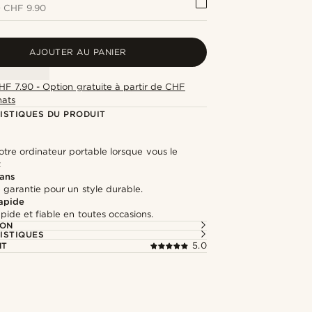
+
CHF 9.90
AJOUTER AU PANIER
HF 7.90 - Option gratuite à partir de CHF
hats
ISTIQUES DU PRODUIT
tre ordinateur portable lorsque vous le
z
 ans
 garantie pour un style durable.
rapide
apide et fiable en toutes occasions.
ION
ISTIQUES
NT
5.0