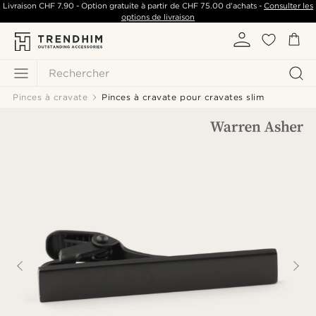
Livraison
CHF 7.90
- Option gratuite à partir de
CHF 75.00
d'achats -
Consulter les
options de livraison
Rechercher
Pinces à cravate
Pinces à cravate pour cravates slim