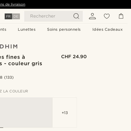
ns de livraison
Rechercher
FR
DE
nts
Lunettes
Soins personnels
Idées Cadeaux
es fines à
CHF 24.90
 - couleur gris
.8
(133)
Z LA COULEUR
+13