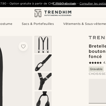
7.90
-
Option gratuite à partir de
CHF 75.00
Contactez-nous
d'achats
-
Consulter les optio
costume
Sacs & Portefeuilles
Vêtements & Sous-vêteme
Bretell
boutons
foncé
4
Gravable
CHOISISSE