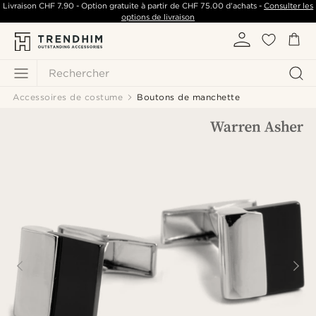
Livraison
CHF 7.90
- Option gratuite à partir de
CHF 75.00
d'achats -
Consulter les
options de livraison
Rechercher
Accessoires de costume
Boutons de manchette