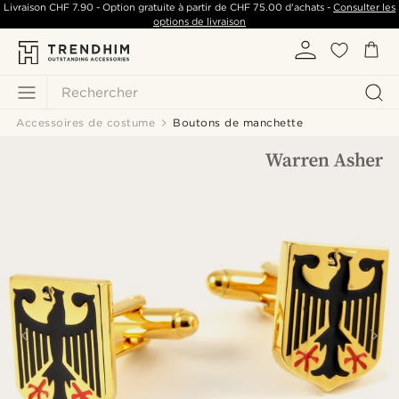
Livraison
CHF 7.90
- Option gratuite à partir de
CHF 75.00
d'achats -
Consulter les
options de livraison
Rechercher
Accessoires de costume
Boutons de manchette