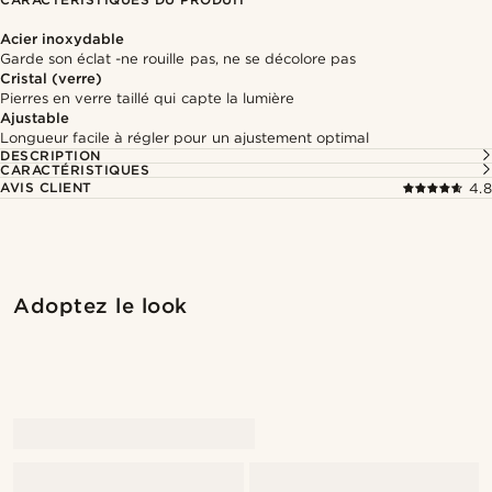
Acier inoxydable
Garde son éclat -ne rouille pas, ne se décolore pas
Cristal (verre)
Pierres en verre taillé qui capte la lumière
Ajustable
Longueur facile à régler pour un ajustement optimal
DESCRIPTION
CARACTÉRISTIQUES
AVIS CLIENT
4.8
Acheter le look
Achete
Adoptez le look
@laperlenoire_____
@kentvpham