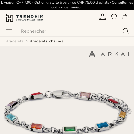
Livraison
CHF 7.90
- Option gratuite à partir de
CHF 75.00
d'achats -
Consulter les
options de livraison
Rechercher
Bracelets
Bracelets chaînes